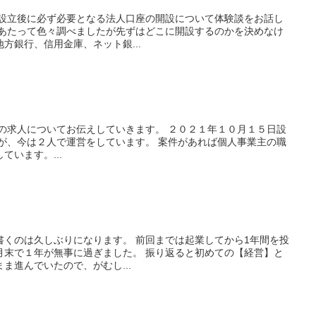
社設立後に必ず必要となる法人口座の開設について体験談をお話し
にあたって色々調べましたが先ずはどこに開設するのかを決めなけ
方銀行、信用金庫、ネット銀...
社の求人についてお伝えしていきます。 ２０２１年１０月１５日設
たが、今は２人で運営をしています。 案件があれば個人事業主の職
います。...
書くのは久しぶりになります。 前回までは起業してから1年間を投
月末で１年が無事に過ぎました。 振り返ると初めての【経営】と
ま進んでいたので、がむし...