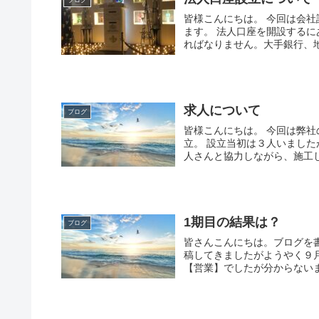
ブログ
皆様こんにちは。 今回は会
ます。 法人口座を開設する
ればなりません。大手銀行、地
求人について
ブログ
皆様こんにちは。 今回は弊
立。 設立当初は３人いまし
人さんと協力しながら、施工して
1期目の結果は？
ブログ
皆さんこんにちは。ブログを
稿してきましたがようやく９
【営業】でしたが分からないま