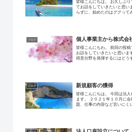
皆様こんにちは。 お久しぶ
てお話をしていきたいと思い
らずに、始めたのはググってみま
個人事業主から株式会
ブログ
皆様こんにちわ。 前回の投
お話をしていきたいと思いま
得意分野を発揮するにはどうす
新規顧客の獲得
ブログ
皆様こんにちは。 今回は法
ます。 ２０２１年１０月に
題、仕事の内容など言いにくい
法人口座設立について