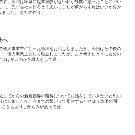
りです。今回は家系に起業経験がない私が疑問に思ったことについ
ます。 先ず会社を作ろう！思いましたが何からすればいいか分か
した。 会社の作り...
社へ
稿で個人事業主になった経緯をお話ししましたが、今回はその後の
す。 個人事業主として独立しましたが、ふと考えたときに自分の
れば良いのか？職人として過...
人化してからの新規顧客の獲得についてお話をしていきたいと思い
会社にしましたが、今までの繋がりで受注するとやはり単価の問
こともありしがらみがあって仕...